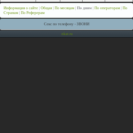
Информация о сайте
|
Общая
|
По месяцам
|
По дням
|
По операторам
|
По
Странам
|
По Реферерам
Секс по телефону - ЗВОНИ
nkat.ru