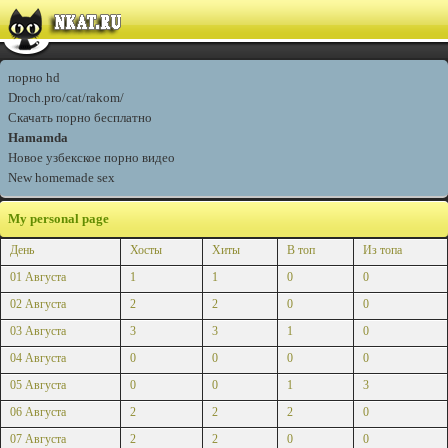
порно hd
Droch.pro/cat/rakom/
Скачать порно бесплатно
Hamamda
Новое узбекское порно видео
New homemade sex
My personal page
День
Хосты
Хиты
В топ
Из топа
01 Августа
1
1
0
0
02 Августа
2
2
0
0
03 Августа
3
3
1
0
04 Августа
0
0
0
0
05 Августа
0
0
1
3
06 Августа
2
2
2
0
07 Августа
2
2
0
0