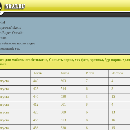
о hd
.pro/cat/rakom/
о Видео Онлайн
ница
 узбекское порно видео
homemade sex
ать для мобильного бесплатно, Скачать порно, ххх фото, эротика, 3gp порно, +дл
фона
Хосты
Хиты
В топ
Из топа
вгуста
440
603
7
4
вгуста
423
514
6
3
вгуста
440
539
3
15
вгуста
412
501
8
4
вгуста
423
509
6
13
вгуста
455
553
8
16
вгуста
456
530
6
15