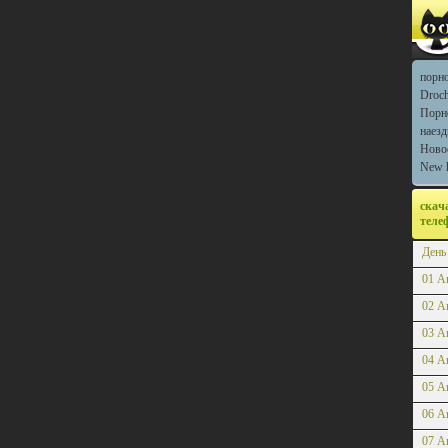
порн
Droch
Порн
наезд
Новое
New 
скач
теле
День
01 А
02 А
03 А
04 А
05 А
06 А
07 А