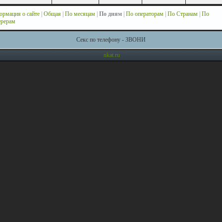
рмация о сайте
|
Общая
|
По месяцам
|
По дням
|
По операторам
|
По Странам
|
По
ерерам
Секс по телефону - ЗВОНИ
nkat.ru